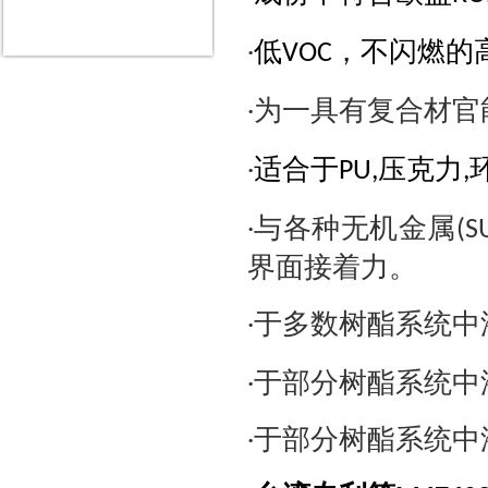
‧
低
，不闪燃的
VOC
‧
为一具有复合材官
‧
适合于
压克力
PU,
,
‧
与各种无机金属
(S
界面接着力。
‧
于多数树酯系统中
‧
于部分树酯系统中
‧
于部分树酯系统中